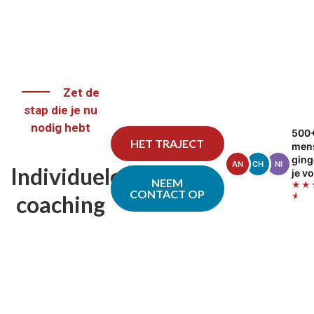
Zet de
stap die je nu
nodig hebt
500
HET TRAJECT
men
gin
AN
CH
NI
Individuele
je v
NEEM
★★
CONTACT OP
coaching
★